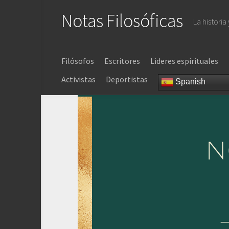
Saltar
Notas Filosóficas
al
La historia
contenido
Filósofos
Escritores
Lideres espirituales
Activistas
Deportistas
Spanish