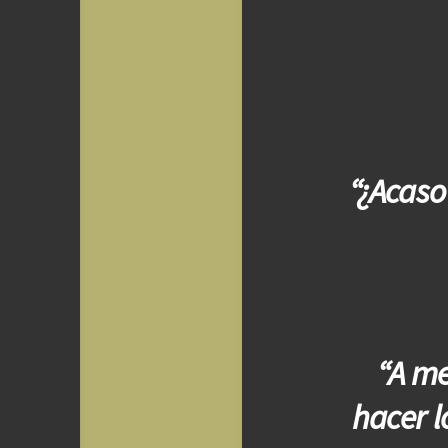
“¿Acaso
“A me
hacer l