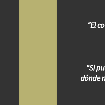
“El c
“Si p
dónde n