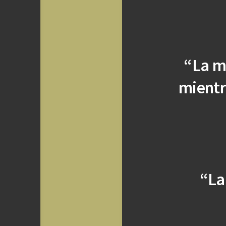
“La m
mientr
“La