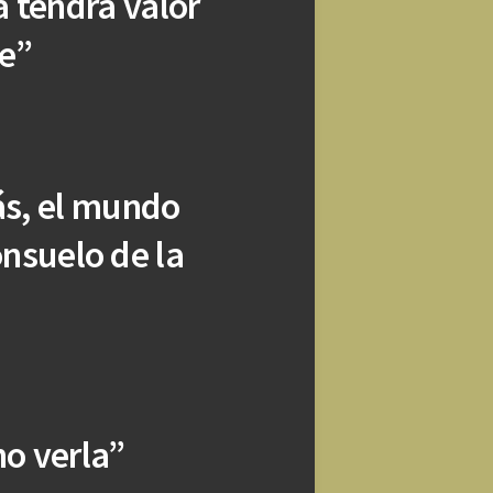
 tendrá valor
re”
ás, el mundo
onsuelo de la
no verla”