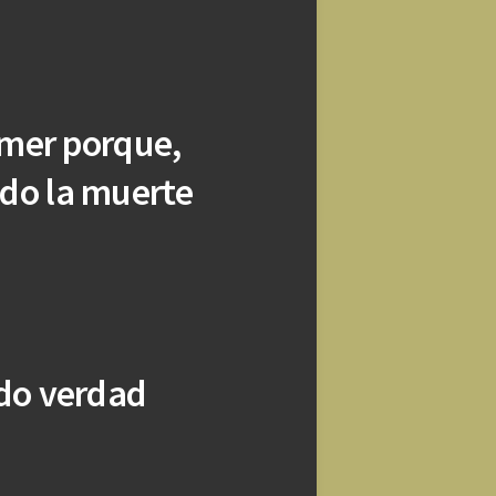
emer porque,
ndo la muerte
ndo verdad
”