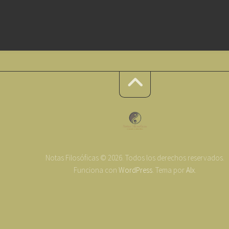
Notas Filosóficas © 2026. Todos los derechos reservados.
Funciona con
WordPress
. Tema por
Alx
.