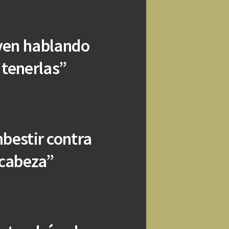
iven hablando
 tenerlas”
bestir contra
 cabeza”