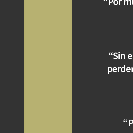
“Por m
“Sin e
perder
“P