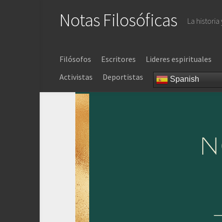
Saltar
Notas Filosóficas
al
La historia
contenido
Filósofos
Escritores
Lideres espirituales
Activistas
Deportistas
Spanish