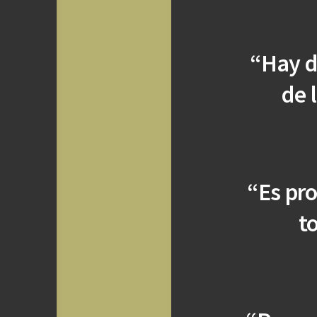
“Hay d
de 
“Es pro
t