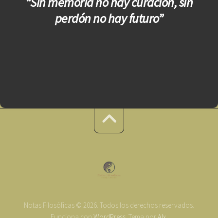
“Sin memoria no hay curación, sin
perdón no hay futuro”
Notas Filosóficas © 2026. Todos los derechos reservados.
Funciona con
WordPress
. Tema por
Alx
.