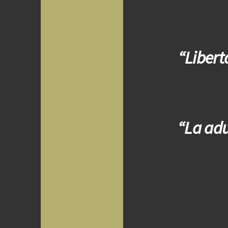
“Libert
“La adu