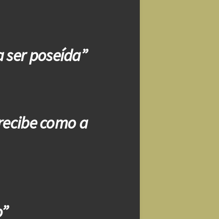
a ser poseída”
 recibe como a
o”