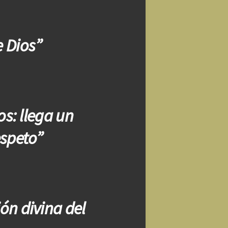
e Dios”
s: llega un
espeto”
ón divina del