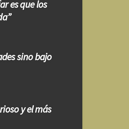
ar es que los
da”
ades sino bajo
rioso y el más