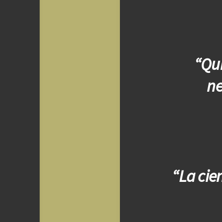
“Qui
ne
“La cie