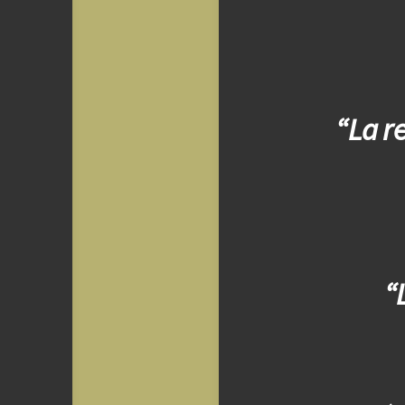
“La re
“