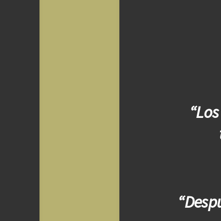
“Los
“Despu