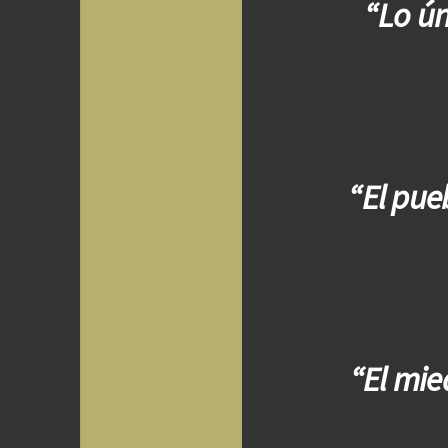
“Lo ún
“El pue
“El mie