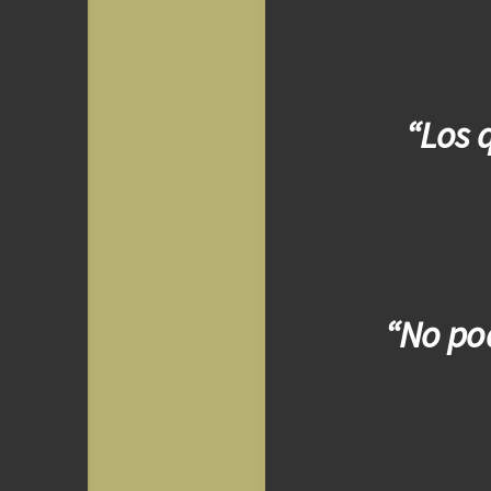
“Los 
“No pod