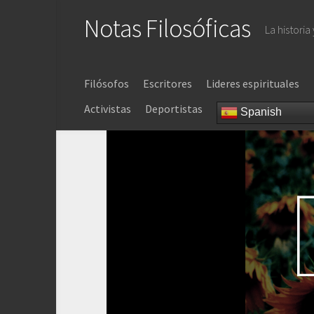
Saltar
Notas Filosóficas
al
La historia
contenido
Filósofos
Escritores
Lideres espirituales
Activistas
Deportistas
Spanish