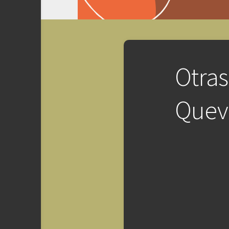
Otras
Quev