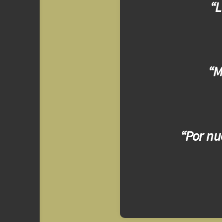
“L
“M
“Por nu