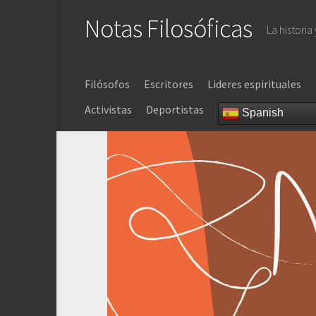
Saltar
Notas Filosóficas
al
La historia
contenido
Filósofos
Escritores
Lideres espirituales
Activistas
Deportistas
Spanish