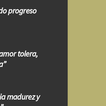
odo progreso
amor tolera,
a”
ia madurez y