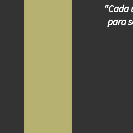
“Cada u
para s