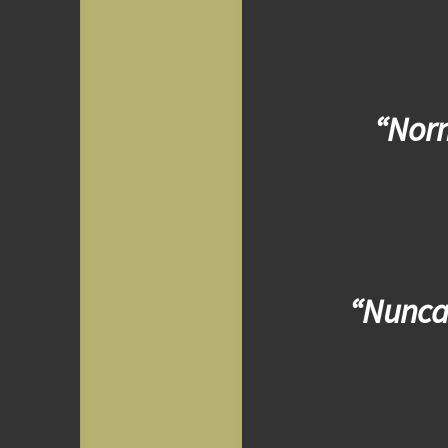
“Norm
“Nunca 