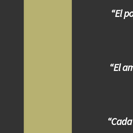
“El p
“El a
“Cada 