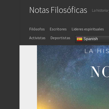
Saltar
Notas Filosóficas
al
La historia
contenido
Filósofos
Escritores
Lideres espirituales
Activistas
Deportistas
Spanish