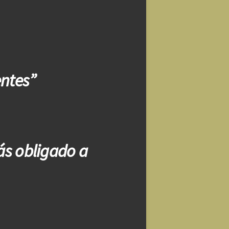
entes”
ás obligado a