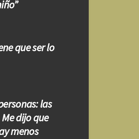
niño”
ene que ser lo
personas: las
 Me dijo que
 hay menos