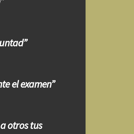
”
luntad”
te el examen”
a otros tus