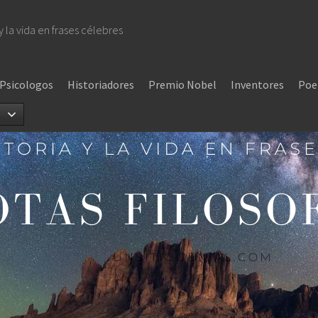
 y la vida en frases célebres
Psicologos
Historiadores
Premio Nobel
Inventores
Poe