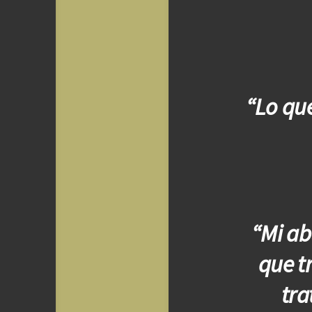
“Lo que
“Mi ab
que t
tra