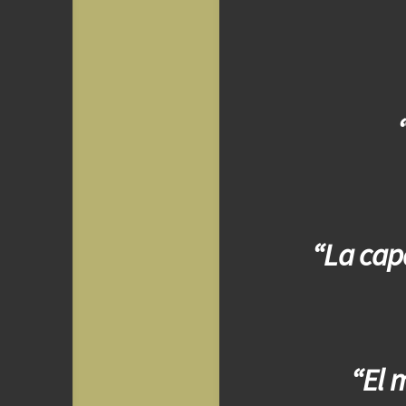
“La cap
“El 