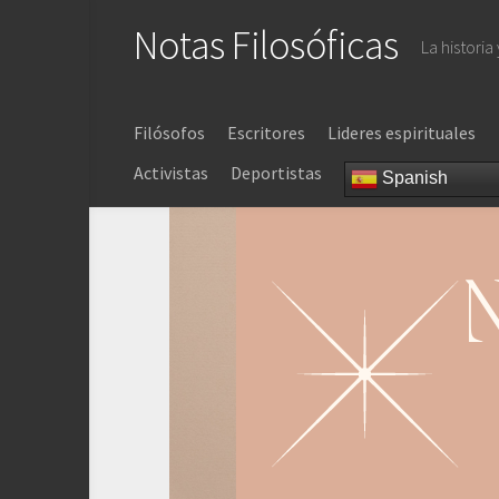
Saltar
Notas Filosóficas
al
La historia
contenido
Filósofos
Escritores
Lideres espirituales
Activistas
Deportistas
Spanish