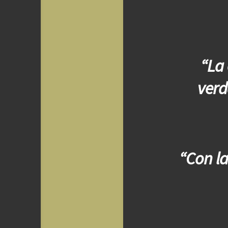
“La 
verd
“Con la