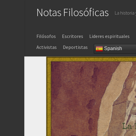
Saltar
Notas Filosóficas
al
La historia
contenido
Filósofos
Escritores
Lideres espirituales
Activistas
Deportistas
Spanish