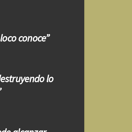
l loco conoce”
destruyendo lo
”