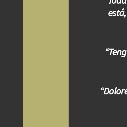
“Toda 
está,
“Teng
“Dolor