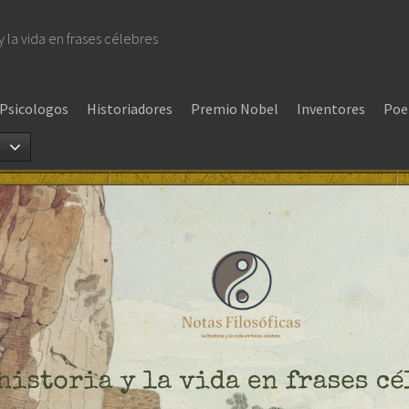
 y la vida en frases célebres
Psicologos
Historiadores
Premio Nobel
Inventores
Poe