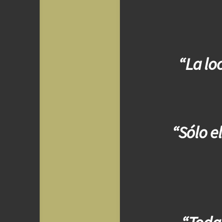
“La lo
“Sólo e