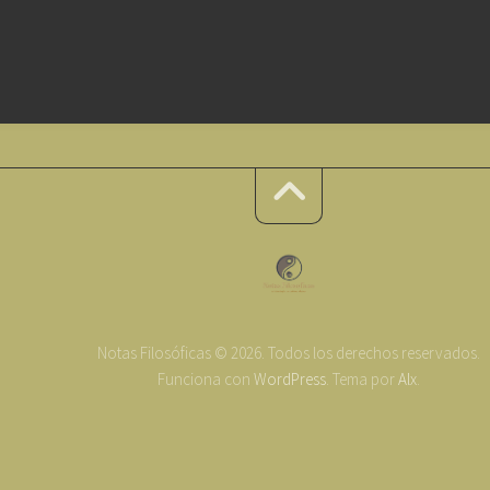
Notas Filosóficas © 2026. Todos los derechos reservados.
Funciona con
WordPress
. Tema por
Alx
.