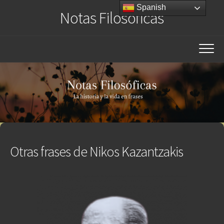
Saltar
Spanish
Notas Filosóficas
al
contenido
Otras frases de Nikos Kazantzakis