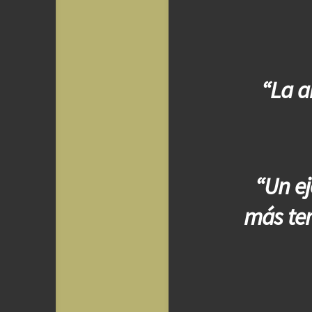
“La a
“Un ej
más tem