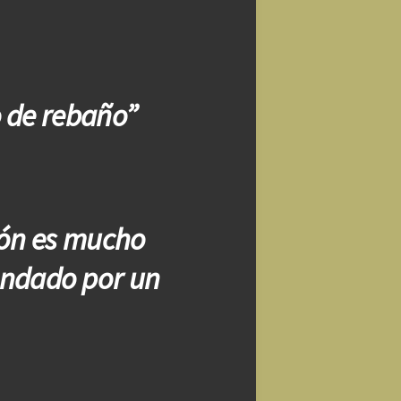
 de rebaño”
león es mucho
andado por un