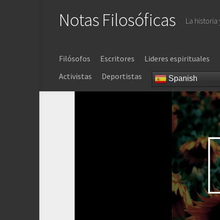
Saltar
Notas Filosóficas
al
La historia
contenido
Filósofos
Escritores
Lideres espirituales
Activistas
Deportistas
Spanish