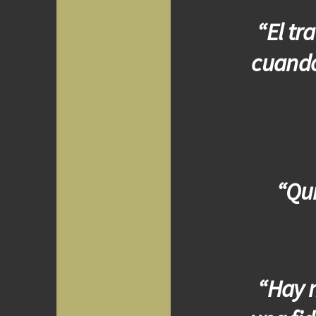
“El tr
cuando
“Qui
“Hay m