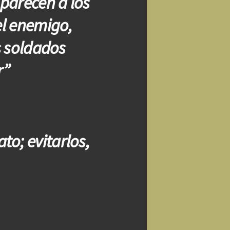
 parecen a los
l enemigo,
s soldados
r”
to; evitarlos,