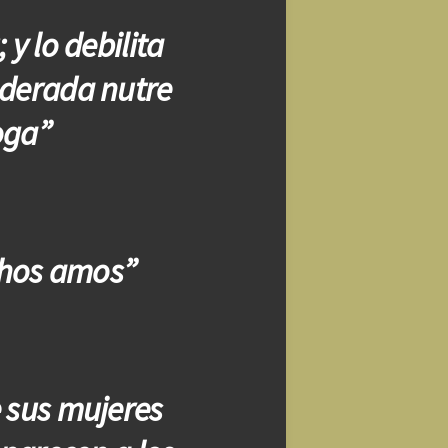
 y lo debilita
oderada nutre
oga”
chos amos”
 sus mujeres