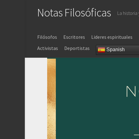
Saltar
Notas Filosóficas
al
La historia
contenido
Filósofos
Escritores
Lideres espirituales
Activistas
Deportistas
Spanish