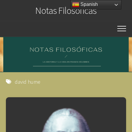
Saltar
Spanish
Notas Filosóficas
al
contenido
david hume