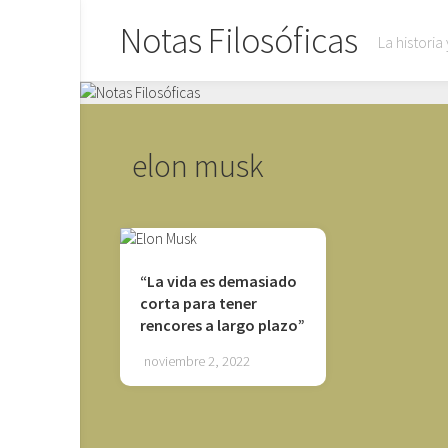
Saltar
Notas Filosóficas
al
La historia
contenido
elon musk
“La vida es demasiado
corta para tener
rencores a largo plazo”
noviembre 2, 2022