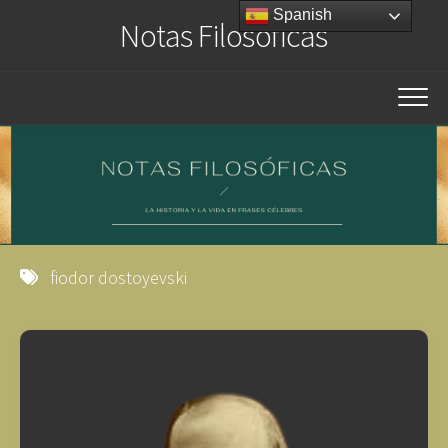
Saltar
Spanish
Notas Filosóficas
al
contenido
fiodor dostoyevski