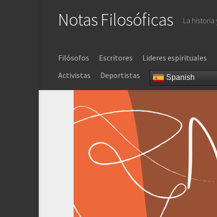
Saltar
Notas Filosóficas
al
La historia
contenido
Filósofos
Escritores
Lideres espirituales
Activistas
Deportistas
Spanish