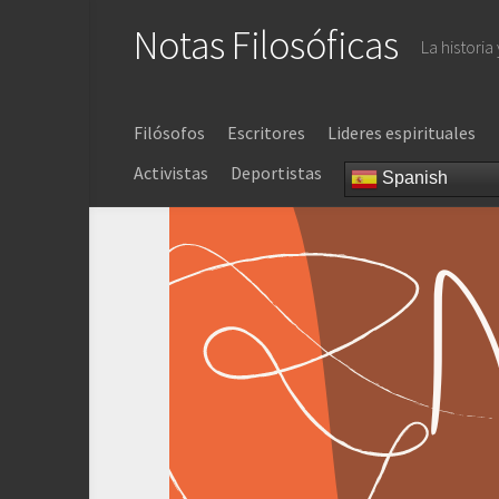
Saltar
Notas Filosóficas
al
La historia
contenido
Filósofos
Escritores
Lideres espirituales
Activistas
Deportistas
Spanish