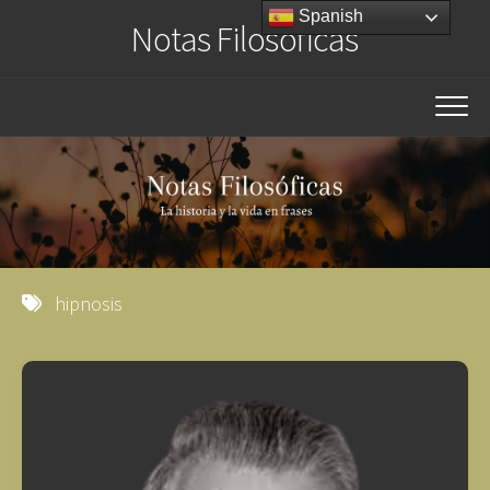
Saltar
Spanish
Notas Filosóficas
al
contenido
hipnosis