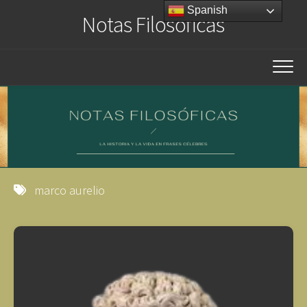
Saltar
Spanish
Notas Filosóficas
al
contenido
marco aurelio