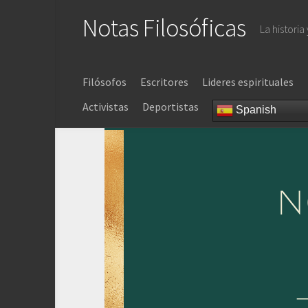
Saltar
Notas Filosóficas
al
La historia
contenido
Filósofos
Escritores
Lideres espirituales
Activistas
Deportistas
Spanish