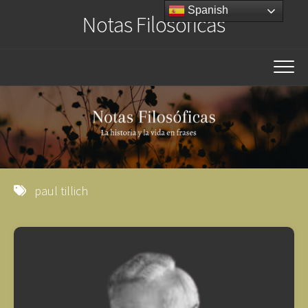
Saltar
Spanish
Notas Filosóficas
al
contenido
paul tillich