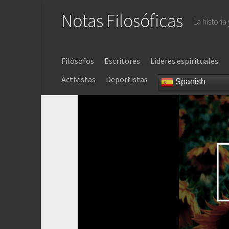
Saltar
Notas Filosóficas
al
La historia
contenido
Filósofos
Escritores
Lideres espirituales
Activistas
Deportistas
Spanish