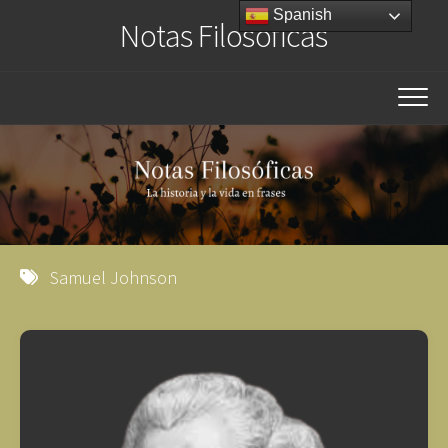
Saltar
Spanish
Notas Filosóficas
al
contenido
Samuel Johnson