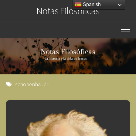
Saltar
Spanish
Notas Filosóficas
al
contenido
schopenhauer