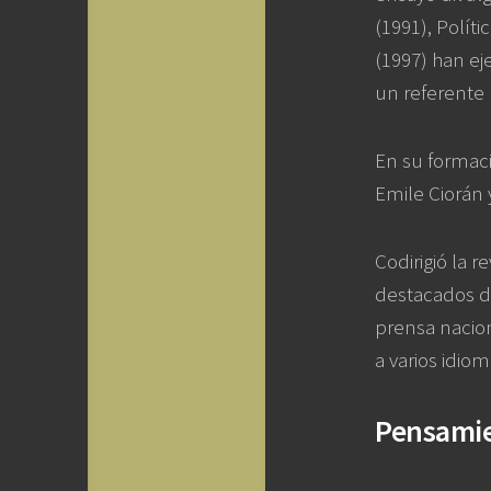
(1991), Polít
(1997) han ej
un referente
En su formació
Emile Ciorán 
Codirigió la 
destacados de
prensa nacion
a varios idiom
Pensamie