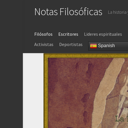
Saltar
Notas Filosóficas
al
La historia
contenido
Filósofos
Escritores
Lideres espirituales
Activistas
Deportistas
Spanish