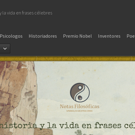
 y la vida en frases célebres
Psicologos
Historiadores
Premio Nobel
Inventores
Poe