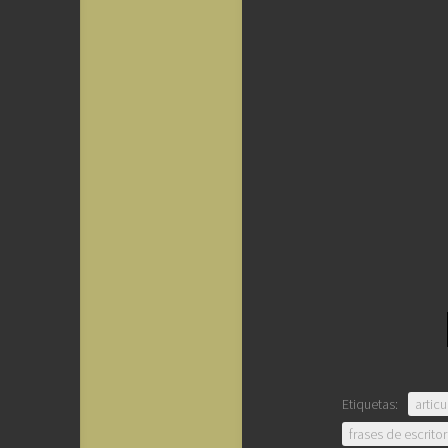
Etiquetas:
articu
frases de escrito