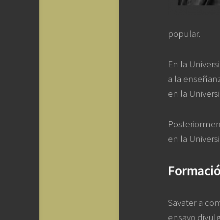
popular.
En la Univer
a la enseñanz
en la Univer
Posteriormen
en la Univers
Formació
Savater a com
ensayo divulg