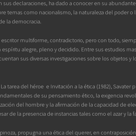
n sus declaraciones, ha dado a conocer en su abundante 
re temas como nacionalismo, la naturaleza del poder o l
de la democracia.
 escritor multiforme, contradictorio, pero con todo, siem
espíritu alegre, pleno y decidido. Entre sus estudios m
e cuentan sus diversas investigaciones sobre los objetos y
 La tarea del héroe
e Invitación a la ética (1982), Savater
ndamentales de su pensamiento ético, la exigencia revol
zación del hombre y la afirmación de la capacidad de ele
ar de la presencia de instancias tales como el azar y la fa
pinoza, propugna una ética del querer, en contraposición 