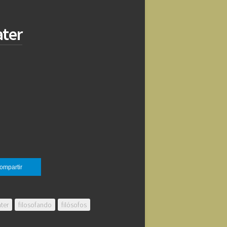
ater
ompartir
ter
filosofando
filósofos