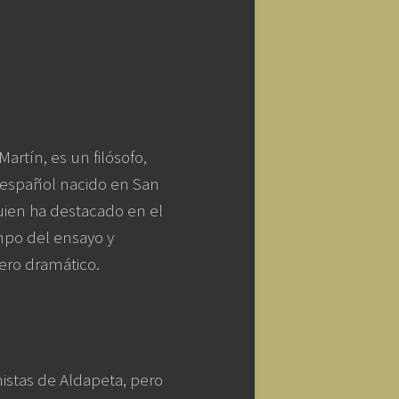
rtín, es un filósofo,
or español nacido en San
uien ha destacado en el
mpo del ensayo y
ero dramático.
nistas de Aldapeta, pero