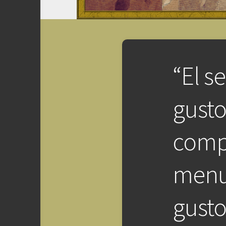
“El s
gusto
compl
menud
gusto