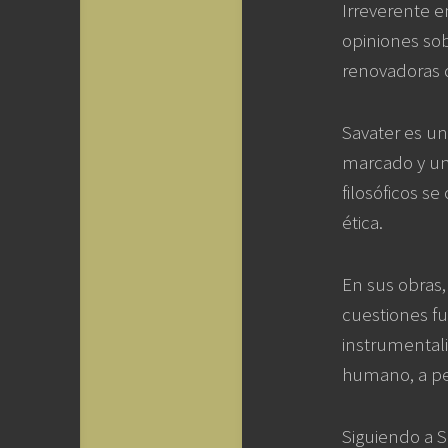
Irreverente e
opiniones sob
renovadoras 
Savater es un
marcado y un 
filosóficos s
ética.
En sus obras,
cuestiones fu
instrumentali
humano, a pes
Siguiendo a S