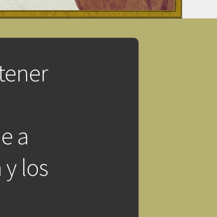
 tener
e
e a
 y los