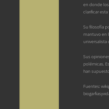
en donde los 
clarificar est
Su filosofía 
mantuvo en lo
universalista 
Sus opiniones
polémicas. Es
han supuesto 
Fuentes: wikip
biogarfiasyvi