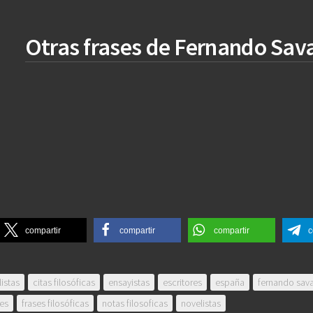
Otras frases de Fernando Sav
compartir
compartir
compartir
c
listas
citas filosóficas
ensayistas
escritores
españa
fernando sava
res
frases filosóficas
notas filosoficas
novelistas