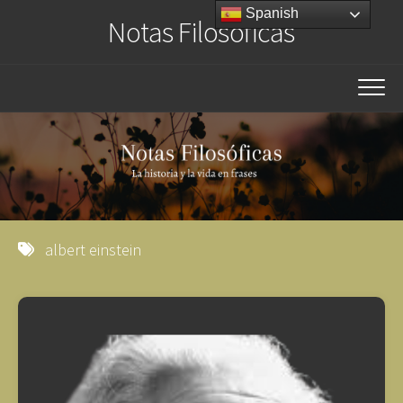
Saltar
Spanish
Notas Filosóficas
al
contenido
albert einstein