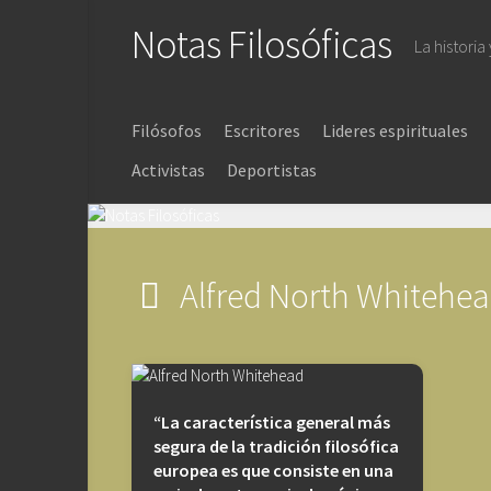
Saltar
Notas Filosóficas
al
La historia
contenido
Filósofos
Escritores
Lideres espirituales
Activistas
Deportistas
Alfred North Whitehe
“La característica general más
segura de la tradición filosófica
europea es que consiste en una