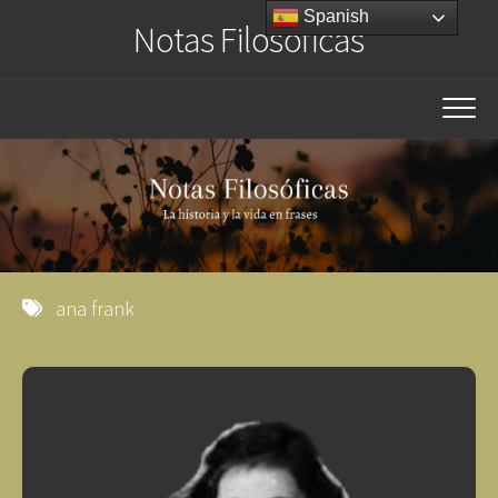
Saltar
Spanish
Notas Filosóficas
al
contenido
ana frank