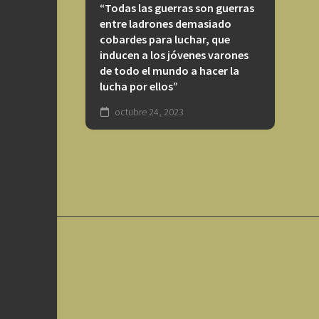
“Todas las guerras son guerras
entre ladrones demasiado
cobardes para luchar, que
inducen a los jóvenes varones
de todo el mundo a hacer la
lucha por ellos”
octubre 24, 2023