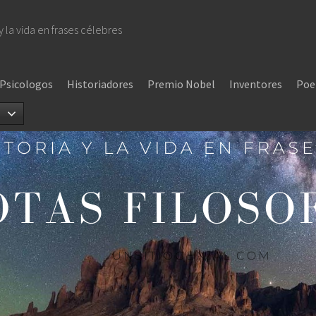
 y la vida en frases célebres
Psicologos
Historiadores
Premio Nobel
Inventores
Poe