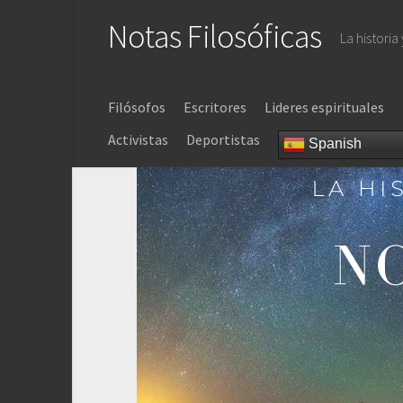
Saltar
Notas Filosóficas
al
La historia
contenido
Filósofos
Escritores
Lideres espirituales
Activistas
Deportistas
Spanish