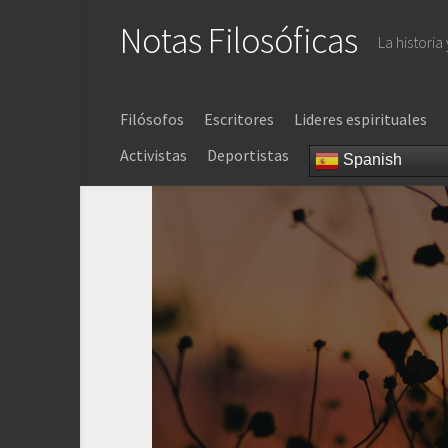
Saltar
Notas Filosóficas
al
La historia
contenido
Filósofos
Escritores
Lideres espirituales
Activistas
Deportistas
Spanish