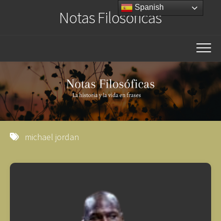
Saltar
Spanish
Notas Filosóficas
al
contenido
michael jordan