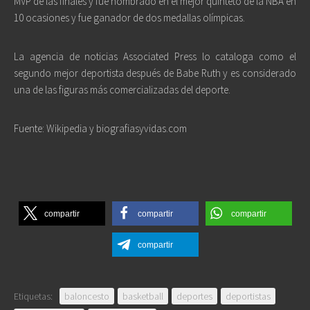
MVP de las finales y fue nombrado en el mejor quinteto de la NBA en
10 ocasiones y fue ganador de dos medallas olímpicas.
La agencia de noticias Associated Press lo cataloga como el
segundo mejor deportista después de Babe Ruth y es considerado
una de las figuras más comercializadas del deporte.
Fuente: Wikipedia y biografiasyvidas.com
compartir
compartir
compartir
compartir
Etiquetas:
baloncesto
basketball
deportes
deportistas