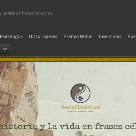
 y la vida en frases célebres
Psicologos
Historiadores
Premio Nobel
Inventores
Poe