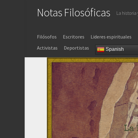
Saltar
Notas Filosóficas
al
La historia
contenido
Filósofos
Escritores
Lideres espirituales
Activistas
Deportistas
Spanish