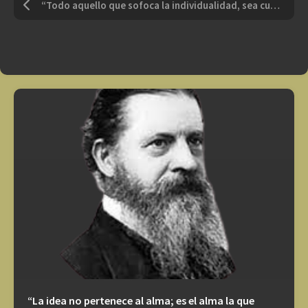
“Todo aquello que sofoca la individualidad, sea cual sea el nombre que se le dé, es despotismo”
“La idea no pertenece al alma; es el alma la que