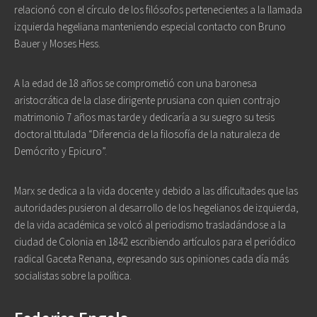
relacionó con el círculo de los filósofos pertenecientes a la llamada
izquierda hegeliana manteniendo especial contacto con Bruno
Bauer y Moses Hess.
A la edad de 18 años se comprometió con una baronesa
aristocrática de la clase dirigente prusiana con quien contrajo
matrimonio 7 años mas tarde y dedicaría a su suegro su tesis
doctoral titulada “Diferencia de la filosofía de la naturaleza de
Demócrito y Epicuro”.
Marx se dedica a la vida docente y debido a las dificultades que las
autoridades pusieron al desarrollo de los hegelianos de izquierda,
de la vida académica se volcó al periodismo trasladándose a la
ciudad de Colonia en 1842 escribiendo artículos para el periódico
radical Gaceta Renana, expresando sus opiniones cada día más
socialistas sobre la política.