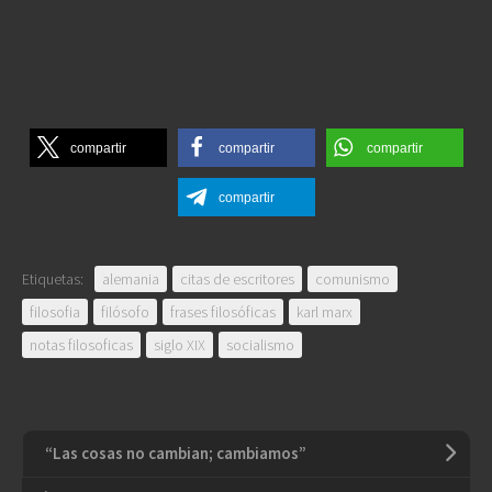
compartir
compartir
compartir
compartir
Etiquetas:
alemania
citas de escritores
comunismo
filosofia
filósofo
frases filosóficas
karl marx
notas filosoficas
siglo XIX
socialismo
“Las cosas no cambian; cambiamos”