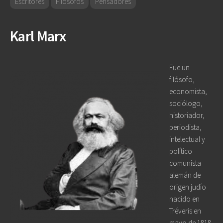
Escritores
Filósofos
Pensadores
Karl Marx
Fue un
filósofo,
economista,
sociólogo,
historiador,
periodista,
intelectual y
político
comunista
alemán de
origen judío
nacido en
Tréveris en
mayo de 1818.