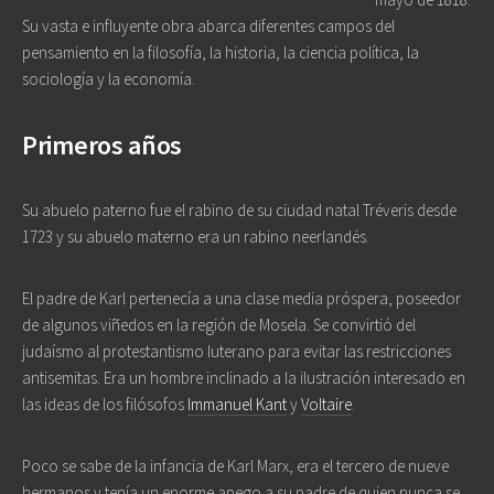
Su vasta e influyente obra abarca diferentes campos del
pensamiento en la filosofía, la historia, la ciencia política, la
sociología y la economía.
Primeros años
Su abuelo paterno fue el rabino de su ciudad natal Tréveris desde
1723 y su abuelo materno era un rabino neerlandés.
El padre de Karl pertenecía a una clase media próspera, poseedor
de algunos viñedos en la región de Mosela. Se convirtió del
judaísmo al protestantismo luterano para evitar las restricciones
antisemitas. Era un hombre inclinado a la ilustración interesado en
las ideas de los filósofos
Immanuel Kant
y
Voltaire
.
Poco se sabe de la infancia de Karl Marx, era el tercero de nueve
hermanos y tenía un enorme apego a su padre de quien nunca se