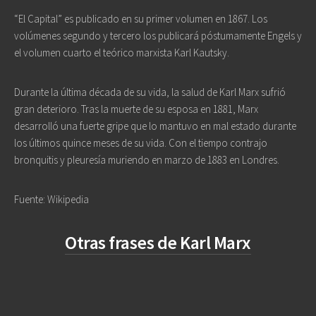
“El Capital” es publicado en su primer volumen en 1867. Los
volúmenes segundo y tercero los publicará póstumamente Engels y
el volumen cuarto el teórico marxista Karl Kautsky.
Durante la última década de su vida, la salud de Karl Marx sufrió
gran deterioro. Tras la muerte de su esposa en 1881, Marx
desarrolló una fuerte gripe que lo mantuvo en mal estado durante
los últimos quince meses de su vida. Con el tiempo contrajo
bronquitis y pleuresía muriendo en marzo de 1883 en Londres.
Fuente: Wikipedia
Otras frases de Karl Marx