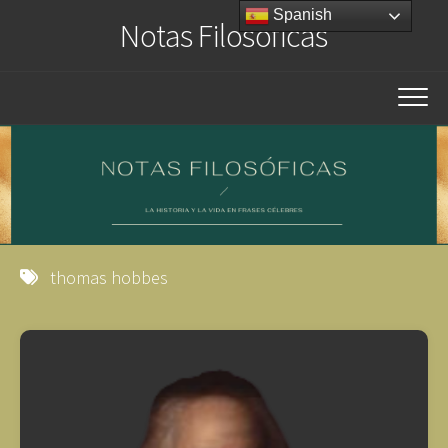
Saltar
Spanish
Notas Filosóficas
al
contenido
thomas hobbes