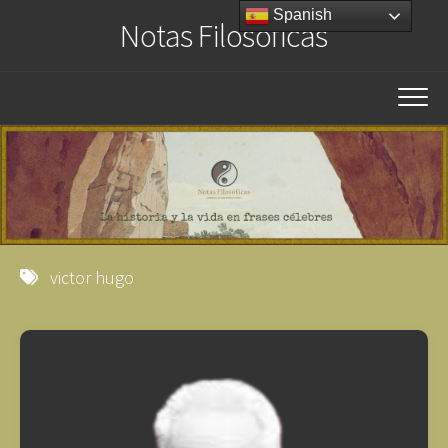
Saltar
Spanish
Notas Filosóficas
al
contenido
victor hugo