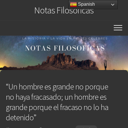
Saltar
Spanish
Notas Filosóficas
al
contenido
“Un hombre es grande no porque
no haya fracasado; un hombre es
grande porque el fracaso no lo ha
detenido”