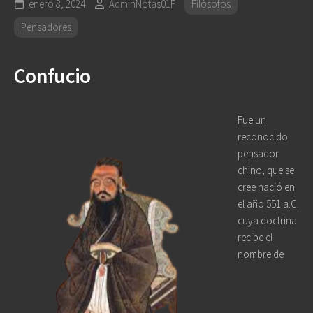
enero 8, 2024
AdminNotas01F
Filósofos
Pensadores
Confucio
Fue un
reconocido
pensador
chino, que se
cree nació en
el año 551 a.C.
cuya doctrina
recibe el
nombre de