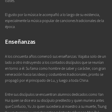
clases.
El gusto por la música le acompañó a lo largo de su existencia,
especialmente la música popular de canciones tradicionales de la
época.
Enseñanzas
A los cincuenta años comenzó sus enseñanzas. Viajaba solo de un
lado a otro instruyendo a los contados discípulos que se reunían
en torno a él. Su fama como hombre de saber y carácter, con gran
veneración hacia las ideas y costumbres tradicionales, pronto se
propagó por el principado de Lu, y luego a toda China.
Entre sus discípulos se encuentran alumnos dedicados como Yan
Hui quien se dice era su discípulo predilecto y quien muriera antes
que Confucio, Yu Jo quien sucediera al maestro a su muerte, Tsung