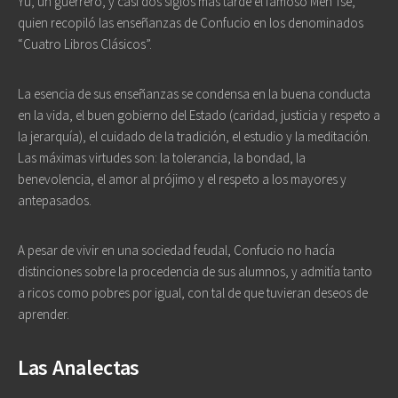
Yu, un guerrero, y casi dos siglos más tarde el famoso Men Tsé,
quien recopiló las enseñanzas de Confucio en los denominados
“Cuatro Libros Clásicos”.
La esencia de sus enseñanzas se condensa en la buena conducta
en la vida, el buen gobierno del Estado (caridad, justicia y respeto a
la jerarquía), el cuidado de la tradición, el estudio y la meditación.
Las máximas virtudes son: la tolerancia, la bondad, la
benevolencia, el amor al prójimo y el respeto a los mayores y
antepasados.
A pesar de vivir en una sociedad feudal, Confucio no hacía
distinciones sobre la procedencia de sus alumnos, y admitía tanto
a ricos como pobres por igual, con tal de que tuvieran deseos de
aprender.
Las Analectas