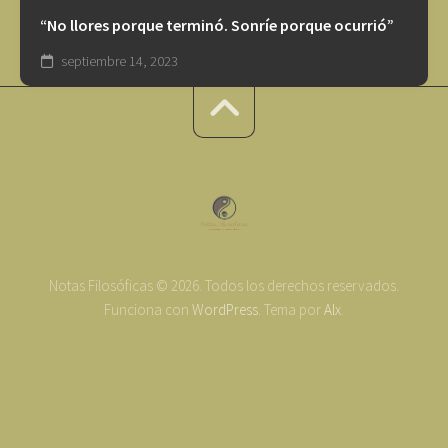
“No llores porque terminó. Sonríe porque ocurrió”
septiembre 14, 2023
Notas Filosóficas © 2026. Todos los derechos reservados.
Funciona con
WordPress
. Tema por
Alx
.