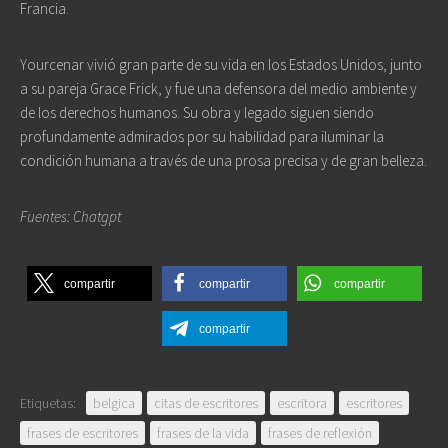
Francia.
Yourcenar vivió gran parte de su vida en los Estados Unidos, junto
a su pareja Grace Frick, y fue una defensora del medio ambiente y
de los derechos humanos. Su obra y legado siguen siendo
profundamente admirados por su habilidad para iluminar la
condición humana a través de una prosa precisa y de gran belleza.
Fuentes: Chatgpt
compartir
compartir
compartir
compartir
Etiquetas:
belgica
citas de escritores
escritora
escritores
frases de escritores
frases de la vida
frases de reflexión