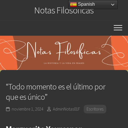
Saltar
Spanish
Notas Filosóficas
al
contenido
“Todo momento es el último por
que es único”
noviembre 1, 2024
AdminNotas01F
Escritores