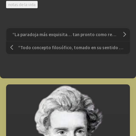
notas de la vida
“La paradoja más exquisita… tan pronto como renuncias a todo, puedes tenerlo todo. Mientras sigas queriendo poder, no puedes tenerlo. En el minuto en que no quieras poder, tendrás más del que soñaste posible”
“Todo concepto filosófico, tomado en su sentido más genérico, explica cualquier cosa”