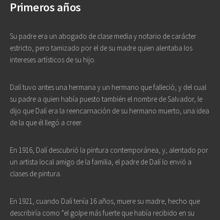
Primeros años
Su padre era un abogado de clase media y notario de carácter
estricto, pero tamizado por el de su madre quien alentaba los
intereses artísticos de su hijo.
Dalí tuvo antes una hermana y un hermano que falleció, y del cual
su padre a quien había puesto también el nombre de Salvador, le
dijo que Dalí era la reencarnación de su hermano muerto, una idea
de la que él llegó a creer.
En 1916, Dalí descubrió la pintura contemporánea, y, alentado por
un artista local amigo de la familia, el padre de Dalí lo envió a
clases de pintura.
En 1921, cuando Dalí tenía 16 años, muere su madre, hecho que
describiría como “el golpe más fuerte que había recibido en su