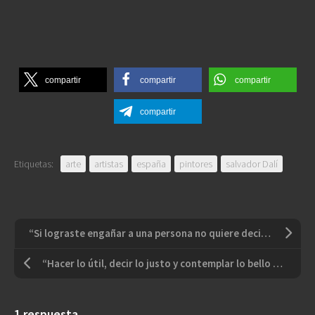
compartir
compartir
compartir
compartir
Etiquetas:
arte
artistas
españa
pintores
salvador Dalí
“Si lograste engañar a una persona no quiere decir que sea tonta, quiere decir que confiaba en ti más de lo que merecías”
“Hacer lo útil, decir lo justo y contemplar lo bello es bastante para una vida de hombre”
1 respuesta