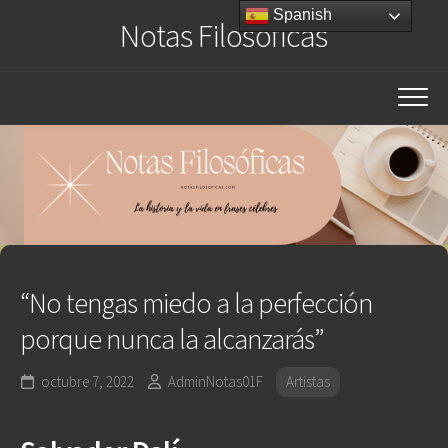
Saltar
Spanish
Notas Filosóficas
al
contenido
“No tengas miedo a la perfección
porque nunca la alcanzarás”
octubre 7, 2022
AdminNotas01F
Artistas