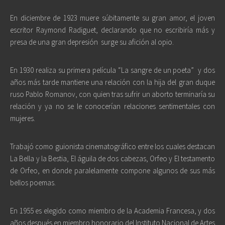
En diciembre de 1923 muere súbitamente su gran amor, el joven
escritor Raymond Radiguet, declarando que no escribiría más y
presa de una gran depresión
surge su afición al opio.
En 1930 realiza su primera película “La sangre de un poeta”
y dos
años más tarde mantiene una relación con la hija del gran duque
ruso Pablo Romanov, con quien tras sufrir un aborto terminaría su
relación y ya no se le conocerían relaciones sentimentales con
mujeres.
Trabajó como guionista cinematográfico entre los cuales destacan
La Bella y la Bestia, El águila de dos cabezas, Orfeo y El testamento
de Orfeo, en donde paralelamente compone algunos de sus más
bellos poemas.
En 1955 es elegido como miembro de la Academia Francesa, y dos
años después en miembro honorario del Instituto Nacional de Artes