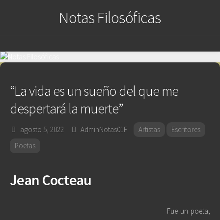
Saltar
Notas Filosóficas
al
contenido
“La vida es un sueño del que me
despertará la muerte”
agosto 5, 2022
AdminNotas01F
Artistas
Escritores
Poetas
Jean Cocteau
Fue un poeta,