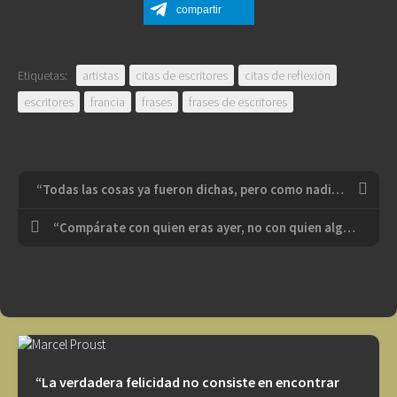
compartir
Etiquetas:
artistas
citas de escritores
citas de reflexión
escritores
francia
frases
frases de escritores
“Todas las cosas ya fueron dichas, pero como nadie escucha es preciso comenzar de nuevo”
“Compárate con quien eras ayer, no con quien alguien más es hoy”
“La verdadera felicidad no consiste en encontrar