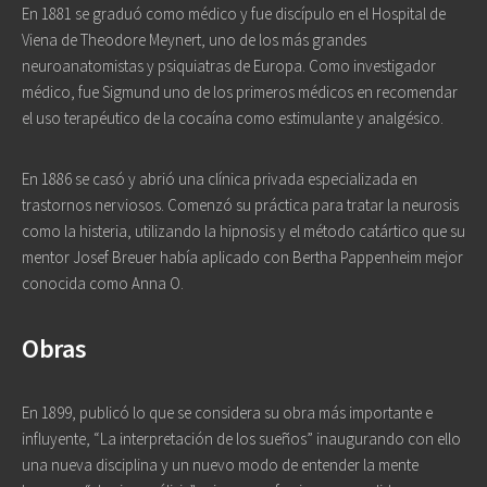
En 1881 se graduó como médico y fue discípulo en el Hospital de
Viena de Theodore Meynert, uno de los más grandes
neuroanatomistas y psiquiatras de Europa. Como investigador
médico, fue Sigmund uno de los primeros médicos en recomendar
el uso terapéutico de la cocaína como estimulante y analgésico.
En 1886 se casó y abrió una clínica privada especializada en
trastornos nerviosos. Comenzó su práctica para tratar la neurosis
como la histeria, utilizando la hipnosis y el método catártico que su
mentor Josef Breuer había aplicado con Bertha Pappenheim mejor
conocida como Anna O.
Obras
En 1899, publicó lo que se considera su obra más importante e
influyente, “La interpretación de los sueños” inaugurando con ello
una nueva disciplina y un nuevo modo de entender la mente