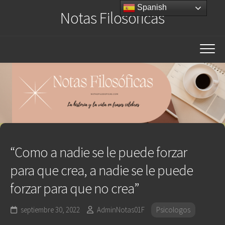
Saltar
Spanish
Notas Filosóficas
al
contenido
“Como a nadie se le puede forzar
para que crea, a nadie se le puede
forzar para que no crea”
septiembre 30, 2022
AdminNotas01F
Psicologos