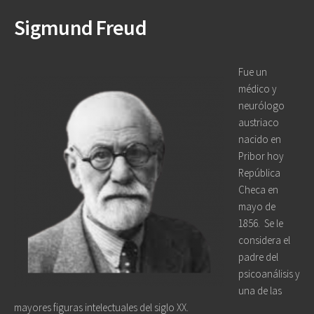
Sigmund Freud
Fue un
médico y
neurólogo
austriaco
nacido en
Pribor hoy
República
Checa en
mayo de
1856.
Se le
considera el
padre del
psicoanálisis y
una de las
mayores figuras intelectuales del siglo XX.