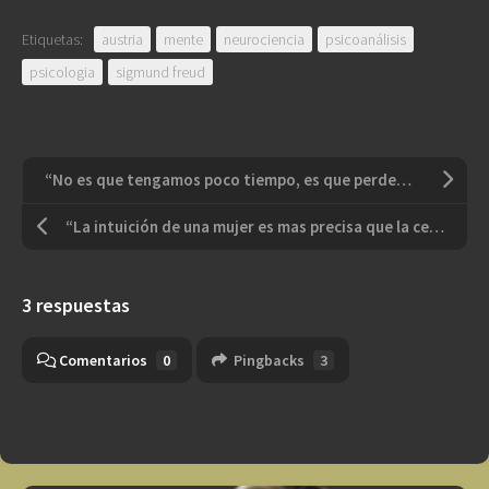
Etiquetas:
austria
mente
neurociencia
psicoanálisis
psicologia
sigmund freud
“No es que tengamos poco tiempo, es que perdemos mucho”.
“La intuición de una mujer es mas precisa que la certeza de un hombre”
3 respuestas
Comentarios
0
Pingbacks
3