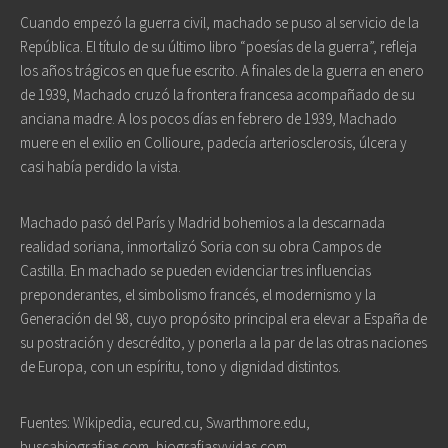
Cuando empezó la guerra civil, machado se puso al servicio de la
República. El título de su último libro “poesías de la guerra”, refleja
los años trágicos en que fue escrito. A finales de la guerra en enero
de 1939, Machado cruzó la frontera francesa acompañado de su
anciana madre. A los pocos días en febrero de 1939, Machado
muere en el exilio en Collioure, padecía arteriosclerosis, úlcera y
casi había perdido la vista.
Machado pasó del París y Madrid bohemios a la descarnada
realidad soriana, inmortalizó Soria con su obra Campos de
Castilla. En machado se pueden evidenciar tres influencias
preponderantes, el simbolismo francés, el modernismo y la
Generación del 98, cuyo propósito principal era elevar a España de
su postración y descrédito, y ponerla a la par de las otras naciones
de Europa, con un espíritu, tono y dignidad distintos.
Fuentes: Wikipedia, ecured.cu, Swarthmore.edu,
buscabiografias.com, biografiasyvidas.com