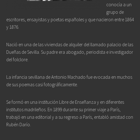
conocía a un
grupo de
escritores, ensayistas y poetas españoles y que nacieron entre 1864
y 1876.
Nació en una de las viviendas de alquiler del llamado palacio de las
Dueñas de Sevilla. Su padre era abogado, periodista e investigador
del folclore.
La infancia sevillana de Antonio Machado fue evocada en muchos
de sus poemas casi fotográficamente.
Se formó en una institución Libre de Enseñanza y en diferentes
institutos madrileños. En 1899 durante su primer viaje a París,
trabajó en una editorial y a su regreso a París, entabló amistad con
Rubén Darío.