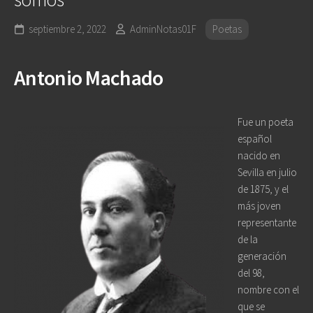
septiembre 2, 2022
AdminNotas01F
Poetas
Antonio Machado
Fue un poeta
español
nacido en
Sevilla en julio
de 1875, y el
más joven
representante
de la
generación
del 98,
nombre con el
que se