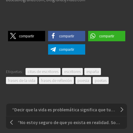
compartir
compartir
compartir
compartir
Etiquetas:
citas de escritores
escritores
españa
frases de la vida
frases de reflexión
poesia
poetas
“Decir que la vida es problemática significa que tu vida no se ajusta la forma de la vida. En consecuencia, debes cambiar tu vida, y si se ajusta a la forma, desaparece lo problemático”
“No estoy seguro de que yo exista en realidad. Soy todos los autores que he leído, toda la gente que he conocido, todas las mujeres que he amado. Todas las ciudades que he visitado, todos mis antepasados”