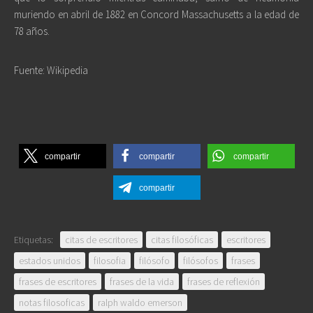
muriendo en abril de 1882 en Concord Massachusetts a la edad de
78 años.
Fuente: Wikipedia
compartir
compartir
compartir
compartir
Etiquetas:
citas de escritores
citas filosóficas
escritores
estados unidos
filosofia
filósofo
filósofos
frases
frases de escritores
frases de la vida
frases de reflexión
notas filosoficas
ralph waldo emerson