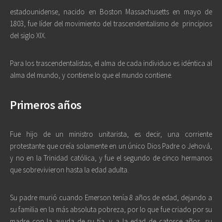
estadounidense, nacido en Boston Massachusetts en mayo de
1803, fue líder del movimiento del trascendentalismo de
principios
del siglo XIX.
Para los trascendentalistas, el alma de cada individuo es idéntica al
alma del mundo, y contiene lo que el mundo contiene.
Primeros años
Fue hijo de un ministro unitarista, es decir, una corriente
protestante que creía solamente en un único Dios Padre o Jehová,
y no en la Trinidad católica, y fue el segundo de cinco hermanos
que sobrevivieron hasta la edad adulta.
Su padre murió cuando Emerson tenía 8 años de edad, dejando a
su familia en la más absoluta pobreza, por lo que fue criado por su
madre con la ayuda de su tía, y a la edad de catorce años, su