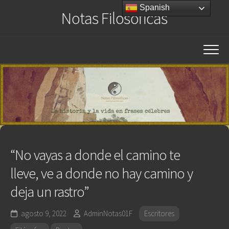
Saltar
Spanish
Notas Filosóficas
al
contenido
“No vayas a donde el camino te
lleve, ve a donde no hay camino y
deja un rastro”
agosto 9, 2022
AdminNotas01F
Escritores