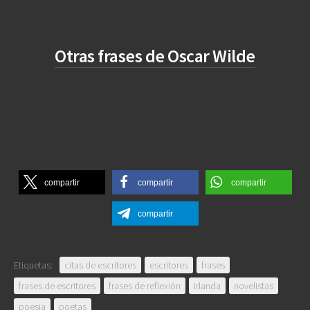
Otras frases de Oscar Wilde
compartir
compartir
compartir
compartir
Etiquetas:
citas de escritores
escritores
frases
frases de escritores
frases de reflexión
irlanda
novelistas
poesia
poetas