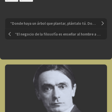
“Donde haya un árbol que plantar, plántalo tú. Donde haya un error que enmendar, enmiéndalo tú. Donde haya un esfuerzo que todos esquivan, hazlo tú. Sé tú el que aparta la piedra del camino”
“El negocio de la filosofía es enseñar al hombre a vivir en la incertidumbre, un hombre que tiene mucho miedo a la incertidumbre y que se esconde para siempre detrás de este u otro dogma. Más brevemente, el negocio de la filosofía no es tranquilizar a la gente, sino molestarla”