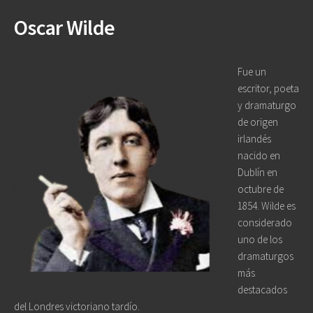
Oscar Wilde
Fue un
escritor, poeta
y dramaturgo
de origen
irlandés
nacido en
Dublín en
octubre de
1854. Wilde es
considerado
uno de los
dramaturgos
más
destacados
del Londres victoriano tardío.