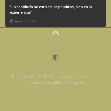
“La sabiduría no está en las palabras, sino en la
experiencia”
mayo 27, 2024
Notas Filosóficas © 2026. Todos los derechos reservados.
Funciona con
WordPress
. Tema por
Alx
.