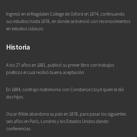
Ingresó en el Magdalen College de Oxford en 1874, continuando
sus estudios hasta 1878, en donde se licenció con reconocimientos
en estudios clásicos.
Historia
A los 27 años en 1881, publicó su primer libro con trabajos
poéticos el cual recibió buena aceptación.
En 1884, contrajo matrimonio con Constance Lloyd quien le dió
dos hijos.
Oscar Wilde abandona su país en 1878, para pasar los siguientes
seis años en París, Londres y los Estados Unidos dando
conferencias.