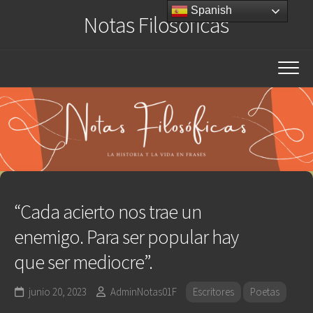
Saltar
Spanish
Notas Filosóficas
al
contenido
“Cada acierto nos trae un
enemigo. Para ser popular hay
que ser mediocre”.
junio 20, 2023
AdminNotas01F
Escritores
Poetas