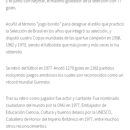
y es junto con Neymar, el máximo goleador de la selección con 77
goles.
Acuñó el término “jogo bonito” para designar el estilo que practicó
la Selección de Brasil en los años que integró su selección, y
disputó cuatro Copas mundiales de las que fue campeón en 1958,
1962 y 1970, siendo el futbolista que más joven y más veces lo ha
obtenido.
Se retiró del fútbol en 1977. Anotó 1279 goles en 1363 partidos
incluyendo juegos amistosos los cuales son reconocidos como un
récord mundial Guinness.
Tras su retiro como jugador fue actor y cantante. Fue nombrado
ciudadano del mundo por la ONU en 1977, Embajador de
Educación Ciencia, Cultura y buenos deseos por la UNESCO,
Caballero de Honor del Imperio Británico en 1977, entre muchos
otros reconocimientos.