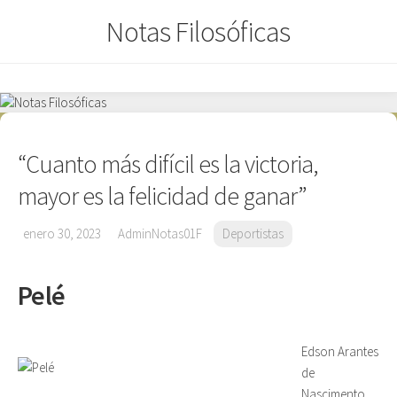
Saltar
Notas Filosóficas
al
contenido
“Cuanto más difícil es la victoria,
mayor es la felicidad de ganar”
enero 30, 2023
AdminNotas01F
Deportistas
Pelé
Edson Arantes
de
Nascimento