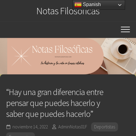
Saltar
Spanish
Notas Filosóficas
al
contenido
“Hay una gran diferencia entre
pensar que puedes hacerlo y
saber que puedes hacerlo”
noviembre 14, 2022
AdminNotas01F
Deportistas