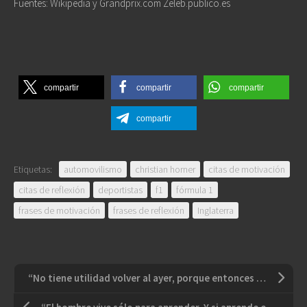
Fuentes: Wikipedia y Grandprix.com Zeleb.publico.es
compartir
compartir
compartir
compartir
Etiquetas:
automovilismo
christian horner
citas de motivación
citas de reflexión
deportistas
f1
fórmula 1
frases de motivación
frases de reflexión
Inglaterra
“No tiene utilidad volver al ayer, porque entonces era una persona distinta”