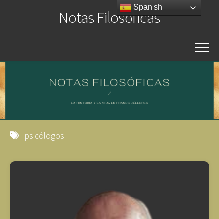
Saltar
Spanish
Notas Filosóficas
al
contenido
psicólogos