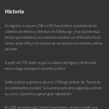
Historia
De regreso a casa en 1748 a 1761 fue profesor ayudante de las
cátedras de retórica y literatura en Edimburgo y fue durante esas
fechas que estableció una estrecha amistad con el filósofo David
Hume, quien influyó en muchas de sus teorías económicas y éticas
de Smith.
A partir de 1751 Smith ocupó la cátedra de lógica y de filosofía
moral cargo que ejerció durante 12 años.
Smith publicó su primera obra en 1759 bajo el título de “Teoría de
los sentimientos morales” la cual era parte de la segunda parte de
su curso y que le hizo ganar gran reputación.
En 1783, el aristócrata Charles TownShend, ofreció a Smith una