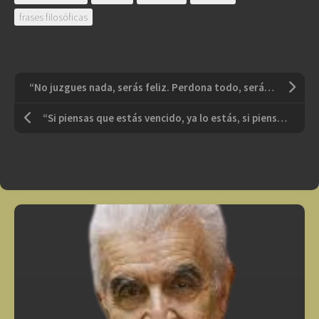
frases filosóficas
“No juzgues nada, serás feliz. Perdona todo, serás más feliz. Ama todo, serás más feliz”
“Si piensas que estás vencido, ya lo estás, si piensas que no te atreves, no lo harás, si piensas que te gustaría ganar, pero no puedes, es casi seguro que no lo lograrás”