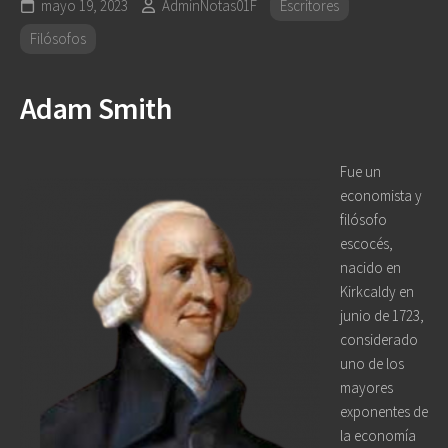
mayo 19, 2023
AdminNotas01F
Escritores
Filósofos
Adam Smith
Fue un
economista y
filósofo
escocés,
nacido en
Kirkcaldy en
junio de 1723,
considerado
uno de los
mayores
exponentes de
la economía