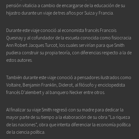
pensión vitalicia a cambio de encargarse de la educación de su
hijastro durante un viaje de tres años por Suiza y Francia.
Durante este viaje conoció al economista francés Francois
Quesnay y al cofundador de la escuela conocida como fisiocracia
Ann Robert Jacques Turcot, los cuales servirían para que Smith
pudiera construir su propia teoría, con diferencias respecto a la de
estos autores.
También durante este viaje conoció a pensadores ilustrados como
Voltaire, Benjamin Franklin, Diderot, al filósofo y enciclopedista
francés D’alembert y al banquero Necker entre otros.
Al finalizar su viaje Smith regresó con su madre para dedicar la
mayor parte de su tiempo a la elaboración de su obra “La riqueza
de las naciones”, obra que intenta diferenciar la economía política
de la ciencia política.