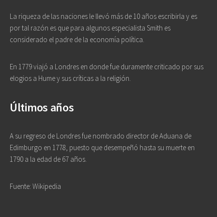
La riqueza de las naciones le llevó más de 10 años escribirla y es
por tal razón es que para algunos especialista Smith es
considerado el padre de la economía política.
En 1779 viajó a Londres en donde fue duramente criticado por sus
elogios a Hume y sus críticas a la religión.
Últimos años
A su regreso de Londres fue nombrado director de Aduana de
Edimburgo en 1778, puesto que desempeñó hasta su muerte en
1790 a la edad de 67 años.
Fuente: Wikipedia