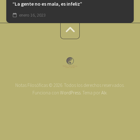
“La gente no es mala, es infeliz”
enero 16, 2023
Notas Filosóficas © 2026. Todos los derechos reservados.
Funciona con
WordPress
. Tema por
Alx
.