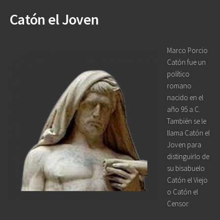
Catón el Joven
Marco Porcio
Catón fue un
político
romano
nacido en el
año 95 a.C.
También se le
llama Catón el
Joven para
distinguirlo de
su bisabuelo
Catón el Viejo
o Catón el
Censor.