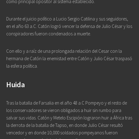
como principal opositor al sistema establecido.
Durante el juicio político a Lucio Sergio Catilina y sus seguidores,
en el año 63 a.C. Catón logró vencer la defensa de Julio César y los
conspiradores fueron condenados a muerte.
Con ello y a raíz de una prolongada relación del Cesar con la
hermana de Catón la enemistad entre Catón y Julio César traspasó
la esfera política.
Huida
Tras la batalla de Farsalia en el año 48 a.C Pompeyo y el resto de
los conservadores se vieron obligados a huir sin rumbo para
salvar sus vidas. Catón y Metelo Escipión lograron huir a África tras
la derrota de la batalla de Tapso, en donde Julio César resultó
vencedor y en donde 10,000 soldados pompeyanos fueron