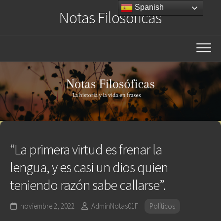
Saltar
Spanish
Notas Filosóficas
al
contenido
“La primera virtud es frenar la
lengua, y es casi un dios quien
teniendo razón sabe callarse”.
noviembre 2, 2022
AdminNotas01F
Políticos