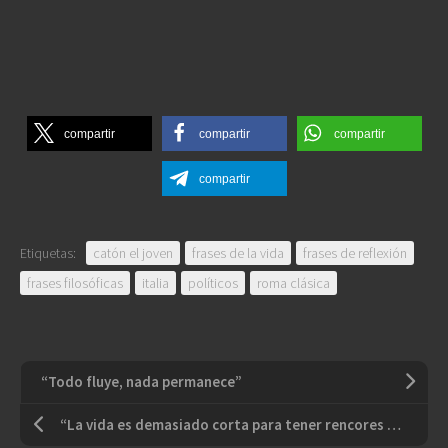
compartir
compartir
compartir
compartir
Etiquetas:
catón el joven
frases de la vida
frases de reflexión
frases filosóficas
italia
políticos
roma clásica
“Todo fluye, nada permanece”
“La vida es demasiado corta para tener rencores a largo plazo”