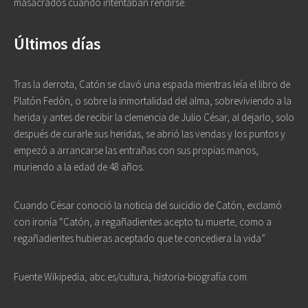
masacrados cuando intentaban rendirse.
Últimos días
Tras la derrota, Catón se clavó una espada mientras leía el libro de
Platón Fedón, o sobre la inmortalidad del alma, sobreviviendo a la
herida y antes de recibir la clemencia de Julio César, al dejarlo, solo
después de curarle sus heridas, se abrió las vendas y los puntos y
empezó a arrancarse las entrañas con sus propias manos,
muriendo a la edad de 48 años.
Cuando César conoció la noticia del suicidio de Catón, exclamó
con ironía “Catón, a regañadientes acepto tu muerte, como a
regañadientes hubieras aceptado que te concediera la vida”
Fuente Wikipedia, abc.es/cultura, historia-biografía.com