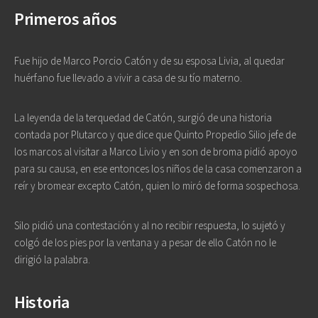
Primeros años
Fue hijo de Marco Porcio Catón y de su esposa Livia, al quedar
huérfano fue llevado a vivir a casa de su tío materno.
La leyenda de la terquedad de Catón, surgió de una historia
contada por Plutarco y que dice que Quinto Propedio Silio jefe de
los marcos al visitar a Marco Livio y en son de broma pidió apoyo
para su causa, en ese entonces los niños de la casa comenzaron a
reír y bromear excepto Catón, quien lo miró de forma sospechosa.
Silo pidió una contestación y al no recibir respuesta, lo sujetó y
colgó de los pies por la ventana y a pesar de ello Catón no le
dirigió la palabra.
Historia