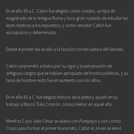
En el año 65 a.C. Catón fue elegido como cuestor, un tipo de
magistrado de la Antigua Roma y tuvo gran cuidado de estudiar las
leyes relativas a los impuestos, y como senador Catón fue
escrupuloso y determinado.
Desde el primer dia se alió a la facción conservadora del Senado.
Catón sorprendió a todos por su rigor y la persecución de
antiguos cargos que se habían apropiado de fondos públicos, y su
fama de hombre recto fue en aumento con los años.
En el año 63 a.C. fue elegido tribuno de la plebe y ayudó en su
trabajo a Marco Tulio Cicerón, cónsul menor en aquel año.
Mientras Cayo Julio César se aliaba con Pompeyo y con Licinio
Craso para formar el primer triunvirato, Catón el Joven se elevó