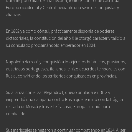
Durante poco más de una década, tomó el control de casi toda
Europa occidental y Central mediante una serie de conquistas y
alianzas.
En 1802 ya como cónsul, prácticamente disponía de poderes
dictatoriales, la constitución del año X le otorgó carácter vitalicio a
su consulado proclamándolo emperador en 1804.
Napoleón derrotó y conquistó a los ejércitos británicos, prusianos,
austriacos portugueses, italianos, e hizo acuerdos temporales con
Rusia, convirtiendo los territorios conquistados en provincias.
Su alianza con el zar Alejandro I, quedó anulada en 1812 y
emprendió una campaña contra Rusia que terminó con la trágica
retirada de Moscú y tras este fracaso, Europa se unió para
combatirle.
Sus mariscales se negaron a continuar combatiendo en 1814. Al ser