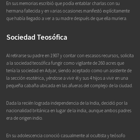
En sus memorias escribió que podía entablar charlas con su
hermana fallecida y en varias ocasiones manifestó explícitamente
que había llegado a ver a su madre después de que ella muriera.
Sociedad Teosófica
Al retirarse su padre en 1907 y contar con escasos recursos, solicita
a la sociedad teosófica fungir como vigilante de 260 acres que
tenía la sociedad en Adyar, siendo aceptado como un asistente de
la sección esotérica, yéndose a vivir él y sus 4 hijos a vivir en una
pequeña cabaña ubicada en las afueras del complejo de la ciudad.
Dada la recién lograda independencia de la India, decidió por la
nacionalidad británica en lugar de la india, aunque ambos padres
era de origen indio.
En su adolescencia conoció casualmente al ocultista y teósofo