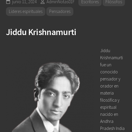
junio 11, 2024
AdminNotas01F
Escritores
Filósofos
Lideres espirituales
Pensadores
Jiddu Krishnamurti
Jiddu
Krishnamurti
fue un
conocido
pensador y
orador en
materia
filosófica y
espiritual
nacido en
Andhra
Pradesh India