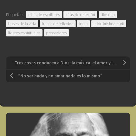
Etiquetas:
citas de escritores
citas de reflexión
filosofia
frases de la vida
frases de reflexión
india
jiddu krishnamurti
líderes espirituales
pensadores
“Tres cosas conducen a Dios: la música, el amor y la filosofía”
“No ser nada y no amar nada es lo mismo”